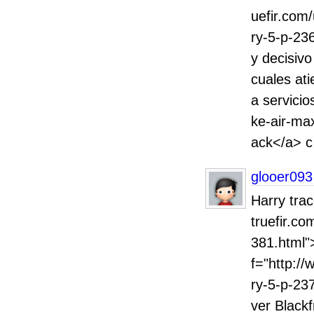
uefir.com
ry-5-p-236
y decisivo
cuales at
a servici
ke-air-ma
ack</a> c
glooer093
Harry tra
truefir.c
381.html"
f="http:/
ry-5-p-23
ver Black