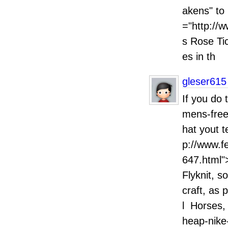
akens" to 
="http://
s Rose Tic
es in th
gleser615
If you do 
mens-free-
hat yout t
p://www.fe
647.html"
Flyknit, 
craft, as 
l Horses, they never
heap-nike