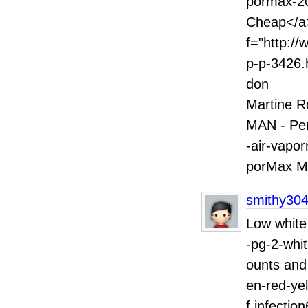
pormax-20
Cheap
f="http:/
p-p-3426
don M
Marti
MAN - Pe
-air-vapo
porMax M
smithy30
Low white
-pg-2-whi
ounts and
en-red-ye
f infectio