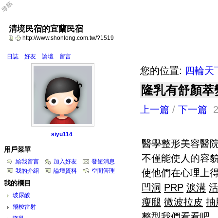
清境民宿的宜蘭民宿
http://www.shonlong.com.tw/?1519
日誌
好友
論壇
留言
您的位置:
四輪天
隆乳有舒顏萃
上一篇
/
下一篇
2
siyu114
醫學整形美容醫
用戶菜單
不僅能使人的容
給我留言
加入好友
發短消息
使他們在心理上
我的介紹
論壇資料
空間管理
我的欄目
凹洞
PRP
淚溝
玻尿酸
瘦腿
微波拉皮
抽
飛梭雷射
整型
我們看看吧