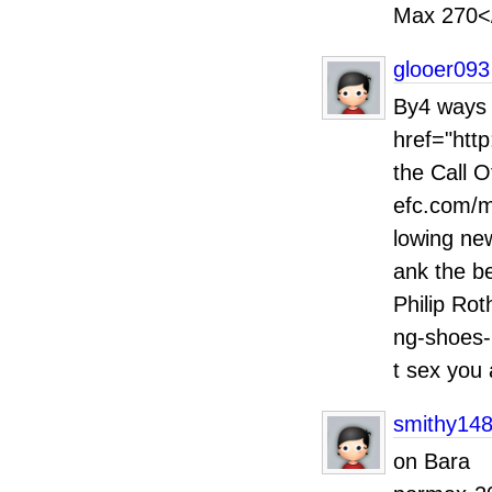
Max 270<
glooer093
By4 ways t
href="htt
the Call 
efc.com/m
lowing ne
ank the b
Philip Rot
ng-shoes-
t sex you 
smithy14
on Bara 