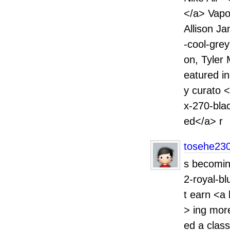
</a> Vapo
Allison J
-cool-gre
on, Tyler 
eatured in
y curato 
x-270-bla
ed</a> r
tosehe23
s becomin
2-royal-b
t earn <a
> ing mor
ed a classy image,ܧѧէ֧ާڧ֧ӧ From Dai