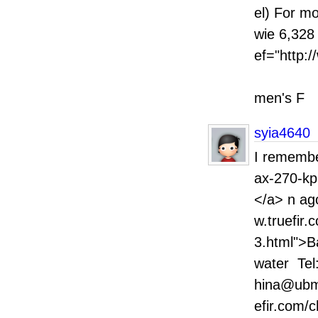
el) For m
wie
ef="http
SOU
men's F
syia4640
I remember
ax-270-kp
</a> n ago
w.truefir.
3.html">Ba
water Tel
hina@ubmv
efir.com/