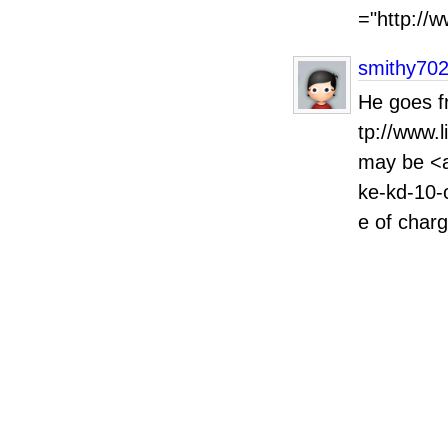
="http://
smithy70
He goes f
tp://www.
may be <a
ke-kd-10-
e of ch
Con
<a hr