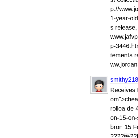
p://www.j
1-year-old
s release,
www.jafvp
p-3446.ht
tements r
ww.jorda
smithy21
Receives 
om">cheap
rolloa de 
on-15-on-
bron 15 F
??????P