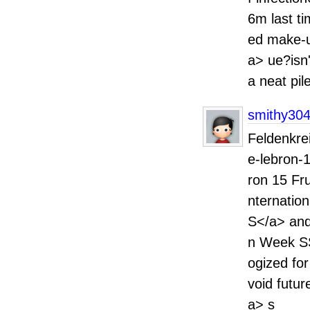
6m last t
ed make-u
a> ue?isn'
a neat pil
smithy30
Feldenkre
e-lebron-
ron 15 Fru
nternatio
S</a> and
n Week SS
ogized for
void futu
a> s