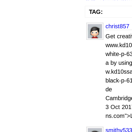
TAG:
christ857
Get creati
www.kd10s
white-p-6
a by usin
w.kd10ssa
black-p-61
de Lon
Cambridge
3 Oct 201
ns.com">L
smithy53