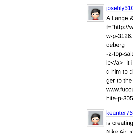
josehly51
A Lange &
f="http://
w-p-3126.
deberg 
-2-top-sa
le</a> it 
d him to d
ger to the
www.fucou
hite-p-30
keanter7
is creati
Nike Air 