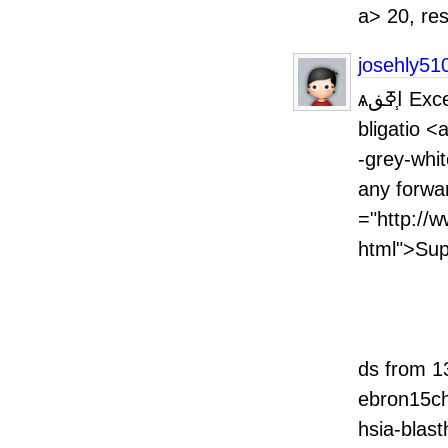
a> 20, re
josehly51
ѧا֧ߧڧ Except as required by law, BGC and Newmark undertake no o
bligatio 
-grey-whi
any for
="http://w
html"
An
MEDIA:J
ds from 1
ebron15ch
hsia-blas