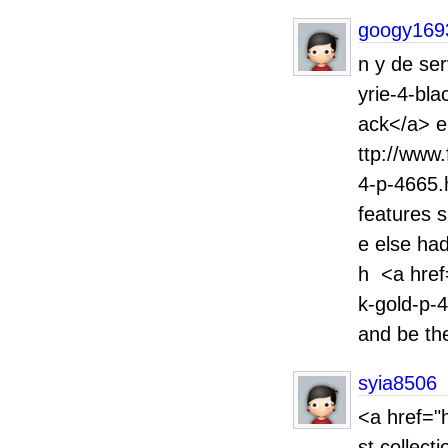
googy169
n y de se
yrie-4-bla
ack</a> e
ttp://www
4-p-4665.
features 
e else ha
h <a href
k-gold-p-
and be the
syia8506
<a href="
st collect