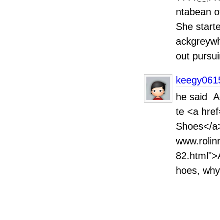
ntabean o
She start
ackgreywh
out pursu
keegy061
he said Ad
te <a hre
Shoes</a> 
www.rolin
82.html">
hoes
<