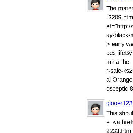
The mater
-3209.htm
ef="http:
ay-black-
> early we
oes lifeBy
minaThe <
r-sale-ks
al Oran
osceptic 
glooer123
This shoul
e <a href
2233.html