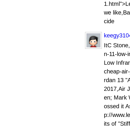
1.html">L
we like,B
cide
keegy310
ItC Stone,
n-11-low-
Low Infra
cheap-air-
rdan 13 "A
2017,Air J
en; Mark 
ossed it A
p://www.l
its of "Sti