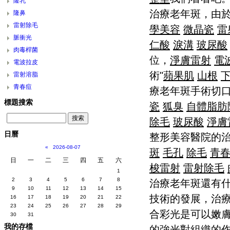
隆乳
治療老年斑，由
隆鼻
雷射除毛
學美容
微晶瓷
雷
脈衝光
仁酸
淚溝
玻尿酸
肉毒桿菌
位，
淨膚雷射
電
電波拉皮
術"
蘋果肌
山根
雷射溶脂
青春痘
療老年斑手術切
標題搜索
瓷
狐臭
自體脂肪
除毛
玻尿酸
淨膚
日曆
整形美容醫院的
«
2026-08-07
斑
毛孔
除毛
青
日
一
二
三
四
五
六
梭雷射
雷射除毛
1
2
3
4
5
6
7
8
治療老年斑還有
9
10
11
12
13
14
15
技術的發展，治療
16
17
18
19
20
21
22
23
24
25
26
27
28
29
合彩光是可以嫩
30
31
我的存檔
的強光對組織的