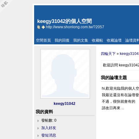
keegy31042的個人空間
http://www.shonlong.com.tw/?2057
空間首頁
我的回復
我的文集
收藏帖
收藏論壇
論壇資
四輪天下
»
keegy31
歡迎訪問 keegy310
我的論壇主題
hi,歡迎光臨我的個人
我最近還沒有在論壇
不過，很快就會有的
keegy31042
請改日再來 ...
我的資料
發帖數: 0
加入好友
發短消息