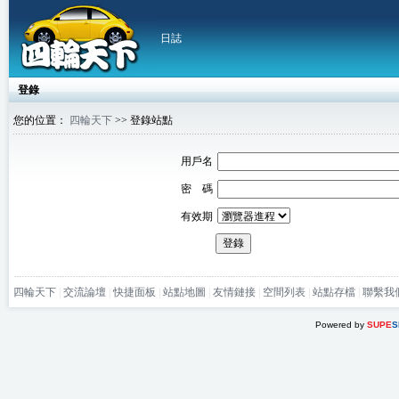
日誌
登錄
您的位置：
四輪天下
>> 登錄站點
用戶名
密 碼
有效期
登錄
四輪天下
|
交流論壇
|
快捷面板
|
站點地圖
|
友情鏈接
|
空間列表
|
站點存檔
|
聯繫我
Powered by
SUPE
S