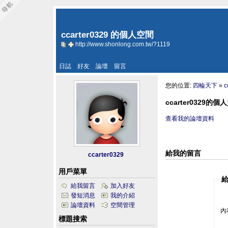
ccarter0329 的個人空間
http://www.shonlong.com.tw/?1119
日誌
好友
論壇
留言
您的位置:
四輪天下
»
c
ccarter0329的個
查看我的論壇資料
給我的留言
ccarter0329
用戶菜單
給
給我留言
加入好友
發短消息
我的介紹
論壇資料
空間管理
內
標題搜索