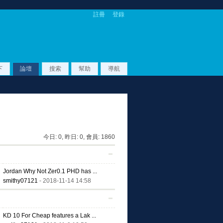
註冊
登錄
下
論壇
搜索
幫助
導航
今日:
0
, 昨日:
0
, 會員:
1860
Jordan Why Not Zer0.1 PHD has ...
smithy07121
- 2018-11-14 14:58
KD 10 For Cheap features a Lak ...