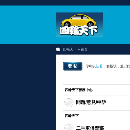
四輪天下
» 首頁
發帖
你可以
註冊
一個帳號，並以
四輪天下板務中心
問題/意見/申訴
四輪天下
二手車俱樂部