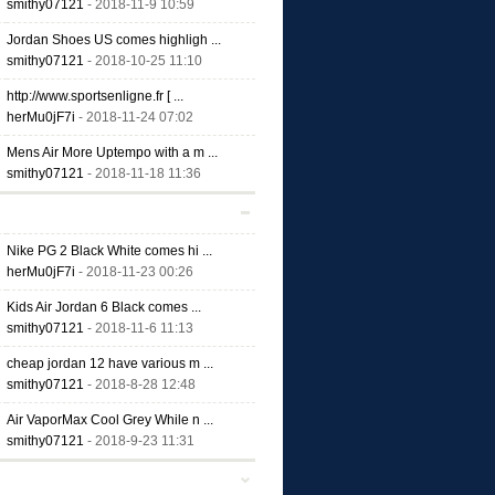
smithy07121
- 2018-11-9 10:59
Jordan Shoes US comes highligh ...
smithy07121
- 2018-10-25 11:10
http://www.sportsenligne.fr [ ...
herMu0jF7i
- 2018-11-24 07:02
Mens Air More Uptempo with a m ...
smithy07121
- 2018-11-18 11:36
Nike PG 2 Black White comes hi ...
herMu0jF7i
- 2018-11-23 00:26
Kids Air Jordan 6 Black comes ...
smithy07121
- 2018-11-6 11:13
cheap jordan 12 have various m ...
smithy07121
- 2018-8-28 12:48
Air VaporMax Cool Grey While n ...
smithy07121
- 2018-9-23 11:31