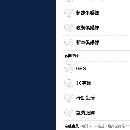
超跑俱樂部
改裝俱樂部
新車俱樂部
休閒品味
GPS
3C專區
行動生活
型男服飾
在線會員
- 總計
25
人在線 - 最高記錄是
11