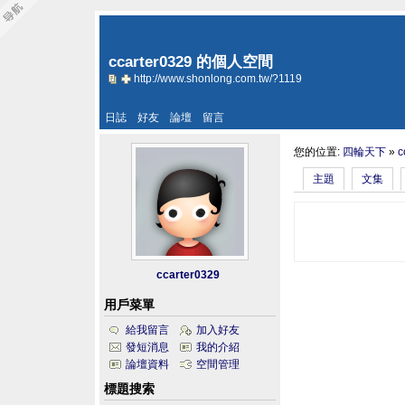
ccarter0329 的個人空間
http://www.shonlong.com.tw/?1119
日誌
好友
論壇
留言
您的位置:
四輪天下
»
c
主題
文集
ccarter0329
用戶菜單
給我留言
加入好友
發短消息
我的介紹
論壇資料
空間管理
標題搜索