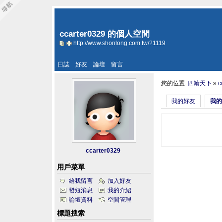
ccarter0329 的個人空間
http://www.shonlong.com.tw/?1119
日誌
好友
論壇
留言
您的位置:
四輪天下
»
c
我的好友
我的
ccarter0329
用戶菜單
給我留言
加入好友
發短消息
我的介紹
論壇資料
空間管理
標題搜索