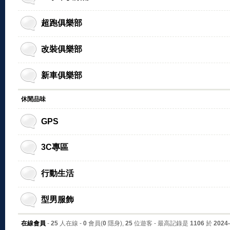
超跑俱樂部
改裝俱樂部
新車俱樂部
休閒品味
GPS
3C專區
行動生活
型男服飾
在線會員
-
25
人在線 -
0
會員(
0
隱身),
25
位遊客 - 最高記錄是
1106
於
2024-